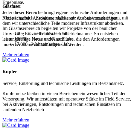
Ergebnisse.
Glasfaser
Jeder dieser Bereiche bringt eigene technische Anforderungen und
Abläufe mit sich. Zusammen bilden sie ein Leistungsspektrum, mit
Netze schaffen, Anschlüsse realisieren, Ausbau voranbringen.
dem wir unterschiedliche Teile moderner Infrastruktur abdecken.
Im Glasfaserbereich begleiten wir Projekte von der baulichen
100+
km Tiefbautrasse / Jahr
Umsetzung bis zur technischen Inbetriebnahme. So entstehen
10.000+
Hausanschlüsse / Jahr
leistungsfähige Netze und Anschlüsse, die den Anforderungen
17.000+
Wohneinheiten / Jahr
moderner Kommunikation gerecht werden.
Mehr erfahren
Kupfer
Service, Entstörung und technische Leistungen im Bestandsnetz.
Kupfernetze bleiben in vielen Bereichen ein wesentlicher Teil der
Versorgung. Wir unterstützen mit operativer Stärke im Field Service,
bei Aktivierungen, Entstörungen und technischen Einsätzen im
laufenden Netzbetrieb.
Mehr erfahren