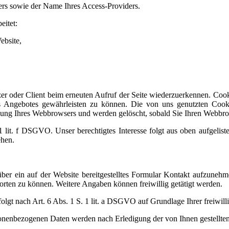
ers sowie der Name Ihres Access-Providers.
eitet:
ebsite,
er oder Client beim erneuten Aufruf der Seite wiederzuerkennen. Cook
s Angebotes gewährleisten zu können. Die von uns genutzten Cooki
nnung Ihres Webbrowsers und werden gelöscht, sobald Sie Ihren Webbro
 1 lit. f DSGVO. Unser berechtigtes Interesse folgt aus oben aufgel
ehen.
über ein auf der Website bereitgestelltes Formular Kontakt aufzunehm
rten zu können. Weitere Angaben können freiwillig getätigt werden.
t nach Art. 6 Abs. 1 S. 1 lit. a DSGVO auf Grundlage Ihrer freiwillig
onenbezogenen Daten werden nach Erledigung der von Ihnen gestellten