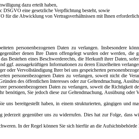
nwilligung dazu erteilt haben,
it. c DSGVO eine gesetzliche Verpflichtung besteht, sowie
VO für die Abwicklung von Vertragsverhältnissen mit Ihnen erforderlich 
teten personenbezogenen Daten zu verlangen. Insbesondere könne
egenüber denen Ihre Daten offengelegt wurden oder werden, die gep
as Bestehen eines Beschwerderechts, die Herkunft ihrer Daten, sofer
und ggf. aussagekräftigen Informationen zu deren Einzelheiten verlange
er oder Vervollständigung Ihrer bei uns gespeicherten personenbezog
rten personenbezogenen Daten zu verlangen, soweit nicht die Vera
us Gründen des öffentlichen Interesses oder zur Geltendmachung, Ausübu
r personenbezogenen Daten zu verlangen, soweit die Richtigkeit der D
hr benötigen, Sie jedoch diese zur Geltendmachung, Ausübung oder V
ns bereitgestellt haben, in einem strukturierten, gängigen und mas
jederzeit gegenüber uns zu widerrufen. Dies hat zur Folge, dass wir 
eren. In der Regel können Sie sich hierfür an die Aufsichtsbehörde I