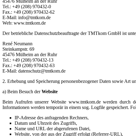
45476 Mülheim an der Ruhr
Tel.: +49 (208) 970432-0
Fax.: +49 (208) 970432-62
E-Mail: info@tmtkom.de
Web: www.tmtkom.de
Der betriebliche Datenschutzbeauftragte der TMTkom GmbH ist unter
René Neumann
Steinkampstr. 69
45476 Mülheim an der Ruhr
Tel.: +49 (208) 970432-13
Fax.: +49 (208) 970432-63
E-Mail: datenschutz@tmtkom.de
2. Erhebung und Speicherung personenbezogener Daten sowie Art 
a) Beim Besuch der
Website
Beim Aufrufen unserer Website www.tmtkom.de werden durch de
Informationen werden temporär in einem sog. Logfile gespeichert. Fo
IP-Adresse des anfragenden Rechners,
Datum und Uhrzeit des Zugriffs,
Name und URL der abgerufenen Datei,
Website, von der aus der Zugriff erfolgt (Referrer-URL),