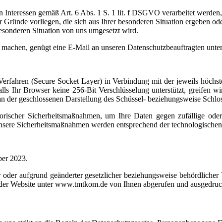
n Interessen gemäß Art. 6 Abs. 1 S. 1 lit. f DSGVO verarbeitet werd
Gründe vorliegen, die sich aus Ihrer besonderen Situation ergeben ode
esonderen Situation von uns umgesetzt wird.
 machen, genügt eine E-Mail an unseren Datenschutzbeauftragten unt
rfahren (Secure Socket Layer) in Verbindung mit der jeweils höchste
lls Ihr Browser keine 256-Bit Verschlüsselung unterstützt, greifen wi
e an der geschlossenen Darstellung des Schüssel- beziehungsweise Schlo
rischer Sicherheitsmaßnahmen, um Ihre Daten gegen zufällige oder v
Unsere Sicherheitsmaßnahmen werden entsprechend der technologischen 
ber 2023.
 oder aufgrund geänderter gesetzlicher beziehungsweise behördlicher
uf der Website unter www.tmtkom.de von Ihnen abgerufen und ausgedru