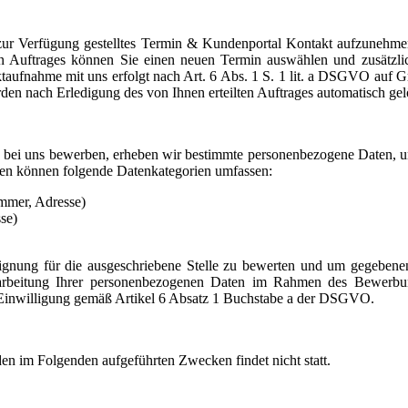
 zur Verfügung gestelltes Termin & Kundenportal Kontakt aufzunehmen
gen Auftrages können Sie einen neuen Termin auswählen und zusätz
aufnahme mit uns erfolgt nach Art. 6 Abs. 1 S. 1 lit. a DSGVO auf Grun
n nach Erledigung des von Ihnen erteilten Auftrages automatisch gel
e bei uns bewerben, erheben wir bestimmte personenbezogene Daten, 
onen können folgende Datenkategorien umfassen:
mmer, Adresse)
se)
ignung für die ausgeschriebene Stelle zu bewerten und um gegebenen
rarbeitung Ihrer personenbezogenen Daten im Rahmen des Bewerbung
inwilligung gemäß Artikel 6 Absatz 1 Buchstabe a der DSGVO.
den im Folgenden aufgeführten Zwecken findet nicht statt.